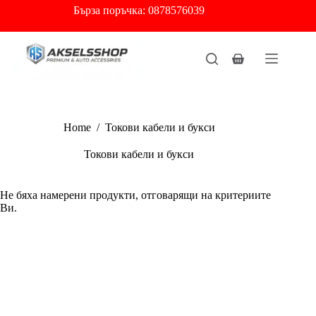
Skip
Бърза
поръчка: 0878576039
to
content
Shopping
cart
Home
/
Токови кабели и букси
Токови кабели и букси
Не бяха намерени продукти, отговарящи на критериите
Ви.