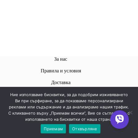
За нас
Правила и условия
Доставкa
Ние използваме бисквитки, за да подобрим изживяването
Ви при сърфиране, за да показваме персонализирани
реклами или съдържание и да анализираме нашия трафик.
Свържете се с нас
С кликването върху „Приемам всички“, Вие се съгласявате с
използването на бисквитки от наша страна.
Телефон:
+359 878576039
Приемам
Отхвърляне
akselsshop@abv.bg