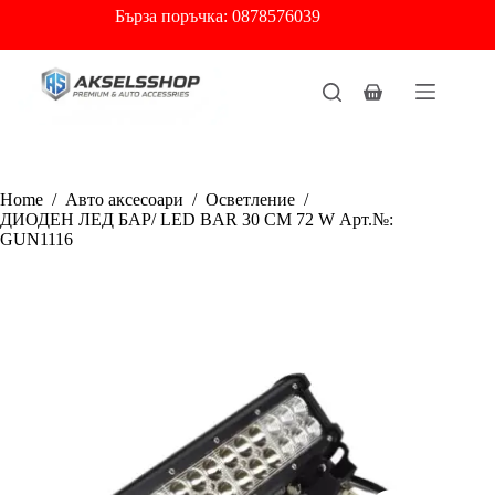
Skip
Бърза
поръчка: 0878576039
to
content
Shopping
cart
Home
/
Авто аксесоари
/
Осветление
/
ДИОДЕН ЛЕД БАР/ LED BAR 30 СМ 72 W Арт.№:
GUN1116