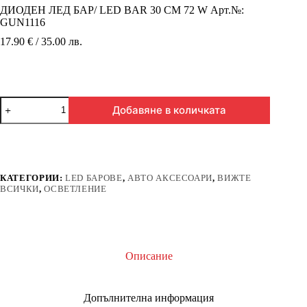
ДИОДЕН ЛЕД БАР/ LED BAR 30 СМ 72 W Арт.№:
GUN1116
17.90 € / 35.00 лв.
количество
Добавяне в количката
за
ДИОДЕН
ЛЕД
БАР/
LED
BAR
КАТЕГОРИИ:
LED БАРОВЕ
,
АВТО АКСЕСОАРИ
,
ВИЖТЕ
30
ВСИЧКИ
,
ОСВЕТЛЕНИЕ
СМ
72
W
Арт.
№:
GUN1116
Описание
Допълнителна информация