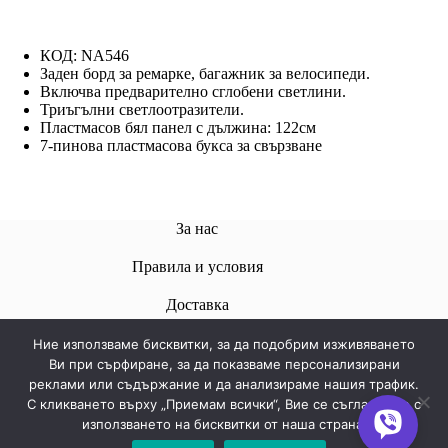
КОД: NA546
Заден борд за ремарке, багажник за велосипеди.
Включва предварително сглобени светлини.
Триъгълни светлоотразители.
Пластмасов бял панел с дължина: 122см
7-пинова пластмасова букса за свързване
За нас
Правила и условия
Доставкa
Ние използваме бисквитки, за да подобрим изживяването
Ви при сърфиране, за да показваме персонализирани
реклами или съдържание и да анализираме нашия трафик.
Свържете се с нас
С кликването върху „Приемам всички“, Вие се съгласявате с
използването на бисквитки от наша страна.
Телефон:
+359 878576039