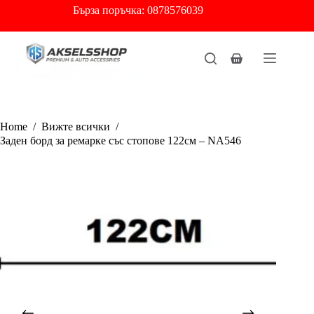
Skip
Бърза
поръчка: 0878576039
to
content
Shopping
cart
Home
/
Вижте всички
/
Заден борд за ремарке със стопове 122см – NA546