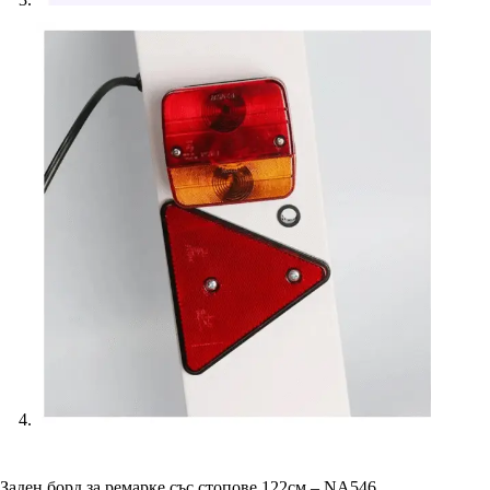
Заден борд за ремарке със стопове 122см – NA546