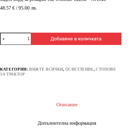
48.57 € / 95.00 лв.
количество
Добавяне в количката
за
Заден
борд
за
ремарке
със
КАТЕГОРИИ:
ВИЖТЕ ВСИЧКИ
,
ОСВЕТЛЕНИЕ
,
СТОПОВЕ
стопове
ЗА ТРАКТОР
122см
–
NA546
Описание
Допълнителна информация