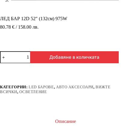
ЛЕД БАР 12D 52″ (132см) 975W
80.78 € / 158.00 лв.
количество
Добавяне в количката
за
ЛЕД
БАР
12D
52"
(132см)
КАТЕГОРИИ:
LED БАРОВЕ
,
АВТО АКСЕСОАРИ
,
ВИЖТЕ
975W
ВСИЧКИ
,
ОСВЕТЛЕНИЕ
Описание