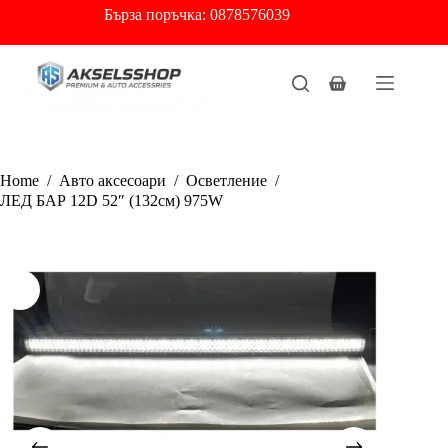
Skip
Бърза
поръчка: 0878576039
to
content
Shopping
cart
Home
/
Авто аксесоари
/
Осветление
/
ЛЕД БАР 12D 52″ (132см) 975W