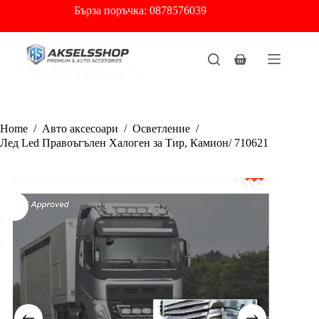
Skip
Бърза
поръчка: 0878576039
to
content
Shopping
cart
Home
/
Авто аксесоари
/
Осветление
/
Лед Led Правоъгълен Халоген за Тир, Камион/ 710621