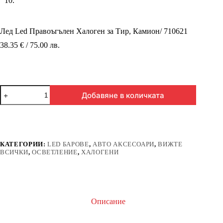
Лед Led Правоъгълен Халоген за Тир, Камион/ 710621
38.35 € / 75.00 лв.
количество
Добавяне в количката
за
Лед
Led
Правоъгълен
Халоген
за
КАТЕГОРИИ:
LED БАРОВЕ
,
АВТО АКСЕСОАРИ
,
ВИЖТЕ
Тир,
ВСИЧКИ
,
ОСВЕТЛЕНИЕ
,
ХАЛОГЕНИ
Камион/
710621
Описание