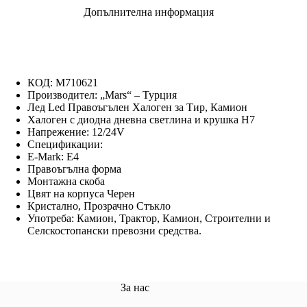
Допълнителна информация
КОД: M710621
Производител: „Mars“ – Турция
Лед Led Правоъгълен Халоген за Тир, Камион
Халоген с диодна дневна светлина и крушка Н7
Напрежение: 12/24V
Спецификации:
E-Mark: E4
Правоъгълна форма
Монтажна скоба
Цвят на корпуса Черен
Кристално, Прозрачно Стъкло
Употреба: Камион, Трактор, Камион, Строителни и
Селскостопански превозни средства.
За нас