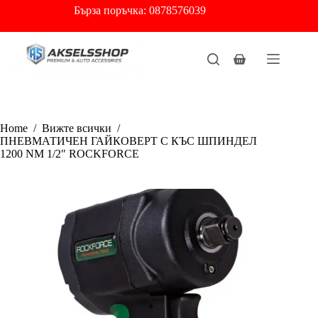
Skip
Бърза
поръчка: 0878576039
to
content
Shopping
cart
Home
/
Вижте всички
/
ПНЕВМАТИЧЕН ГАЙКОВЕРТ С КЪС ШПИНДЕЛ
1200 NМ 1/2″ ROCKFORCE