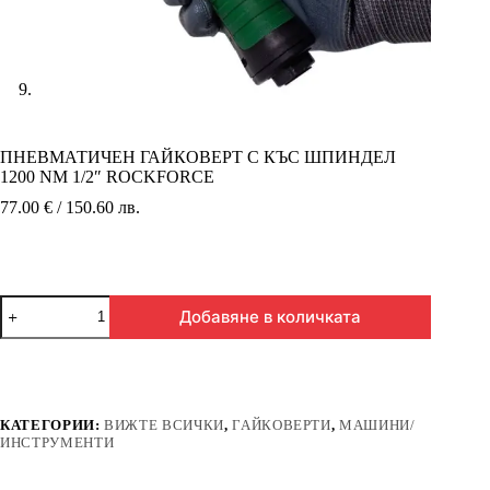
ПНЕВМАТИЧЕН ГАЙКОВЕРТ С КЪС ШПИНДЕЛ
1200 NМ 1/2″ ROCKFORCE
77.00 € / 150.60 лв.
количество
Добавяне в количката
за
ПНЕВМАТИЧЕН
ГАЙКОВЕРТ
С
КЪС
ШПИНДЕЛ
КАТЕГОРИИ:
ВИЖТЕ ВСИЧКИ
,
ГАЙКОВЕРТИ
,
МАШИНИ/
1200
ИНСТРУМЕНТИ
NМ
1/2″
ROCKFORCE