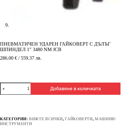
ПНЕВМАТИЧЕН УДАРЕН ГАЙКОВЕРТ С ДЪЛЪГ
ШПИНДЕЛ 1″ 3480 NM JCB
286.00 € / 559.37 лв.
количество
Добавяне в количката
за
ПНЕВМАТИЧЕН
УДАРЕН
ГАЙКОВЕРТ
С
ДЪЛЪГ
КАТЕГОРИИ:
ВИЖТЕ ВСИЧКИ
,
ГАЙКОВЕРТИ
,
МАШИНИ/
ШПИНДЕЛ
ИНСТРУМЕНТИ
1″
3480
NM