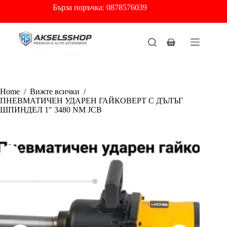
Skip
Бърза
поръчка: 0878576039
to
content
Shopping
cart
Home
/
Вижте всички
/
ПНЕВМАТИЧЕН УДАРЕН ГАЙКОВЕРТ С ДЪЛЪГ
ШПИНДЕЛ 1″ 3480 NM JCB