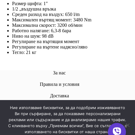
Размер щифта: 1″
1/2 „въздушна връзка
Среден разход на въздух: 650 l/m
Максимален въртящ момент: 3480 Nm
Максимална скорост: 3200 об/мин
Работно налягане: 6,3-8 бара
Ниво на шум: 98 dB
Регулиране на въртящия момент
Регулиране на въртене надясно/ляво
Тегло: 21 кг
За нас
Правила и условия
Доставкa
Ние използваме бисквитки, за да подобрим изживяването
Ви при сърфиране, за да показваме персонализирани
реклами или съдържание и да анализираме нашия трафик.
Свържете се с нас
С кликването върху „Приемам всички“, Вие се съгласявате с
използването на бисквитки от наша страна.