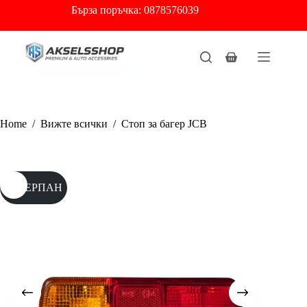
Skip
Бърза
поръчка: 0878576039
to
content
Shopping
cart
Home
/
Вижте всички
/
Стоп за багер JCB
ИЗЧЕРПАН