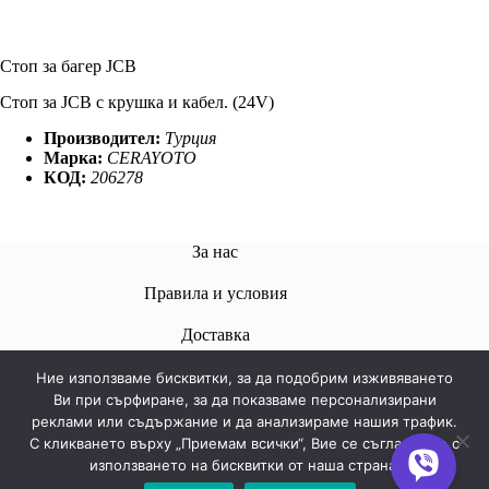
Стоп за багер JCB
Стоп за JCB с крушка и кабел. (24V)
Производител:
Турция
Марка:
CERAYOTO
КОД:
206278
За нас
Правила и условия
Доставкa
Ние използваме бисквитки, за да подобрим изживяването
Ви при сърфиране, за да показваме персонализирани
реклами или съдържание и да анализираме нашия трафик.
Свържете се с нас
С кликването върху „Приемам всички“, Вие се съгласявате с
използването на бисквитки от наша страна.
Телефон:
+359 878576039