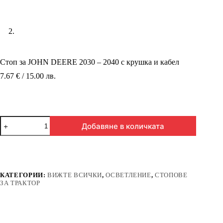
Стоп за JOHN DEERE 2030 – 2040 с крушка и кабел
7.67 € / 15.00 лв.
количество
Добавяне в количката
за
Стоп
за
JOHN
DEERE
2030
КАТЕГОРИИ:
ВИЖТЕ ВСИЧКИ
,
ОСВЕТЛЕНИЕ
,
СТОПОВЕ
-
ЗА ТРАКТОР
2040
с
крушка
и
кабел