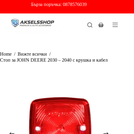
Skip
Бърза
поръчка: 0878576039
to
content
Shopping
cart
Home
/
Вижте всички
/
Стоп за JOHN DEERE 2030 – 2040 с крушка и кабел