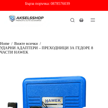
Skip
Бърза
поръчка: 0878576039
to
content
Shopping
cart
Home
/
Вижте всички
/
УДАРНИ АДАПТЕРИ – ПРЕХОДНИЦИ ЗА ГЕДОРЕ 8
ЧАСТИ HAWEK