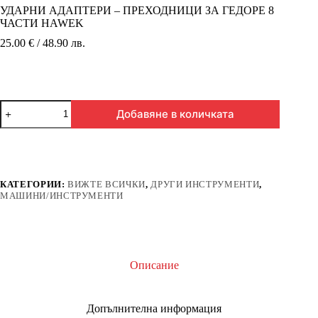
УДАРНИ АДАПТЕРИ – ПРЕХОДНИЦИ ЗА ГЕДОРЕ 8
ЧАСТИ HAWEK
25.00 € / 48.90 лв.
количество
Добавяне в количката
за
УДАРНИ
АДАПТЕРИ
–
ПРЕХОДНИЦИ
ЗА
КАТЕГОРИИ:
ВИЖТЕ ВСИЧКИ
,
ДРУГИ ИНСТРУМЕНТИ
,
ГЕДОРЕ
МАШИНИ/ИНСТРУМЕНТИ
8
ЧАСТИ
HAWEK
Описание
Допълнителна информация