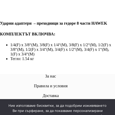
Ударни адаптери – преходници за гедоре 8 части HAWEK
КОМПЛЕКТЪТ ВКЛЮЧВА:
1/4(F) x 3/8“(M), 3/8(F) x 1/4“(M), 3/8(F) x 1/2“(M), 1/2(F) x
3/8“(M), 1/2(F) x 3/4“(M), 3/4(F) x 1/2“(M), 3/4(F) x 1“(M),
1(F) x 3/4“(M)
Тегло: 1.54 кг
За нас
Правила и условия
Доставкa
Ние използваме бисквитки, за да подобрим изживяването
Ви при сърфиране, за да показваме персонализирани