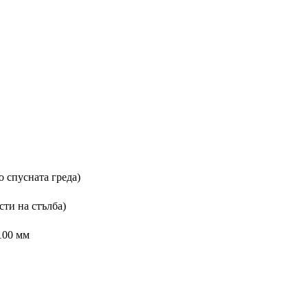
о спусната греда)
ти на стълба)
100 мм