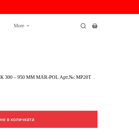
More
Shopping
cart
300 – 950 ММ MAR-POL Арт.№: MP20T
не в количката