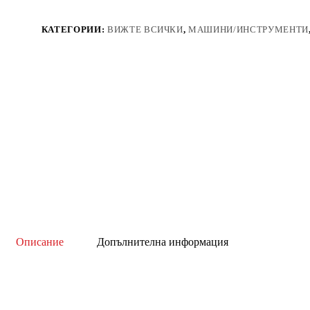
ТОНА
С
БУТИЛКОВ
КАТЕГОРИИ:
ВИЖТЕ ВСИЧКИ
,
МАШИНИ/ИНСТРУМЕНТИ
КРИК
300
–
950
ММ
MAR-
POL
Арт.
№:
MP20T
Описание
Допълнителна информация