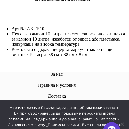
Арт.№:
AKTB10
Печка за камион 10 литра, пластмасов резервоар за печка
за камион 10 литра, изработен от здрава абс пластмаса,
издържаща на висока температура.
Комплекта съдържа щуцер за маркуч и закрепващи
винтове. Размери: 38 см х 38 см х 8 см.
За нас
Правила и условия
Доставкa
Ние използваме бисквитки, за да подобрим изживяването
Ви при сърфиране, за да показваме персонализирани
реклами или съдържание и да анализираме нашия трафик.
Свържете се с нас
С кликването върху „Приемам всички“, Вие се съгласявате с