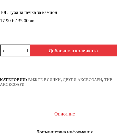
10L Туба за печка за камион
17.90 € / 35.00 лв.
количество
Добавяне в количката
за
10L
Туба
за
печка
за
КАТЕГОРИИ:
ВИЖТЕ ВСИЧКИ
,
ДРУГИ АКСЕСОАРИ
,
ТИР
камион
АКСЕСОАРИ
Описание
Допълнителна информация