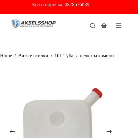
Skip
Бърза
поръчка: 0878576039
to
content
Shopping
cart
Home
/
Вижте всички
/
10L Туба за печка за камион