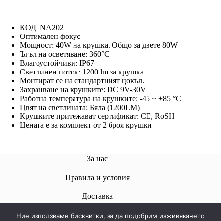
КОД: NA202
Оптимален фокус
Мощност: 40W на крушка. Oбщо за двете 80W
Ъгъл на осветяване: 360°C
Влагоустойчиви: IP67
Светлинен поток: 1200 lm за крушка.
Монтират се на стандартният цокъл.
Захранване на крушките: DC 9V-30V
Работна температура на крушките: -45 ~ +85 °C
Цвят на светлината: Бяла (1200LM)
Крушките притежават сертификат: CE, RoSH
Цената е за комплект от 2 броя крушки
За нас
Правила и условия
Доставкa
Ние използваме бисквитки, за да подобрим изживяването