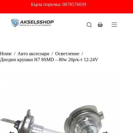
Skip
Бърза
поръчка: 0878576039
to
content
Shopping
cart
Home
/
Авто аксесоари
/
Осветление
/
Диодни крушки H7 8SMD – 80w 2бр/к-т 12-24V