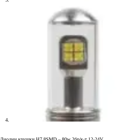
Диодни крушки H7 8SMD – 80w 2бр/к-т 12-24V