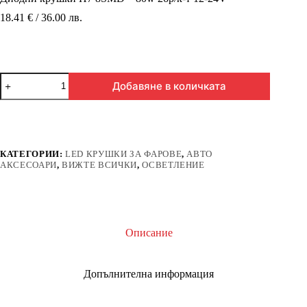
18.41 € / 36.00 лв.
количество
Добавяне в количката
за
Диодни
крушки
H7
8SMD
-
КАТЕГОРИИ:
LED КРУШКИ ЗА ФАРОВЕ
,
АВТО
80w
АКСЕСОАРИ
,
ВИЖТЕ ВСИЧКИ
,
ОСВЕТЛЕНИЕ
2бр/
к-
т
12-
24V
Описание
Допълнителна информация